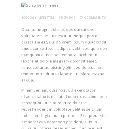
ECOLOGY
,
LIFESTYLE
26/05/2017
0
COMMENTS
Quuntur magni dolores eos qui ratione
voluptatem sequi nesciunt. Neque porro
quisquam est, qui dolorem ipsum quiaolor sit
amet, consectetur, adipisci velit, sed quia non
numquam eius modi tempora incidunt ut
labore et dolore magnam dolor sit amet,
consectetur adipisicing elit, sed do eiusmod
tempor incididunt ut labore et dolore magna
aliqua.
Minim veniam, quis nostrud exercitation
ullamco laboris nisi ut aliquip ex ea commodo
consequat. Duis aute irure dolor in
reprehenderit in voluptate velit esse cillum
dolore eu fugiat nulla pariatur. Excepteur sint
occaecat cupidatat non proident, sunt in
culpa qui officia deserunt mollit anim id est