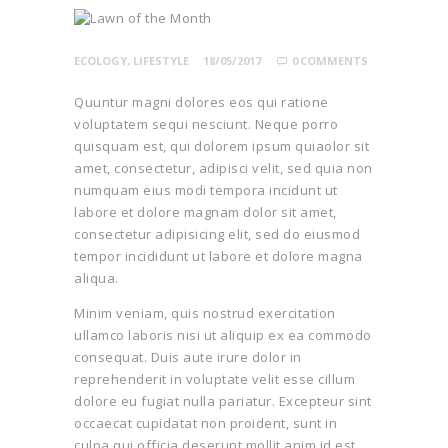
ECOLOGY
,
LIFESTYLE
18/05/2017
0
COMMENTS
Quuntur magni dolores eos qui ratione
voluptatem sequi nesciunt. Neque porro
quisquam est, qui dolorem ipsum quiaolor sit
amet, consectetur, adipisci velit, sed quia non
numquam eius modi tempora incidunt ut
labore et dolore magnam dolor sit amet,
consectetur adipisicing elit, sed do eiusmod
tempor incididunt ut labore et dolore magna
aliqua.
Minim veniam, quis nostrud exercitation
ullamco laboris nisi ut aliquip ex ea commodo
consequat. Duis aute irure dolor in
reprehenderit in voluptate velit esse cillum
dolore eu fugiat nulla pariatur. Excepteur sint
occaecat cupidatat non proident, sunt in
culpa qui officia deserunt mollit anim id est