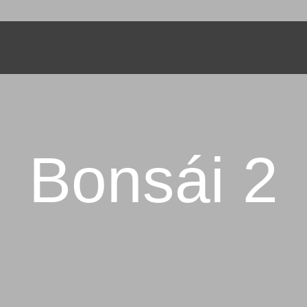
INICIO
NOSOTROS
TE Y PLANTAS - SIEMBRE UN ÁR
Servicios de Jardinería
SERVICIOS
PORTAFOLIO
CONTÁCTANOS
Bonsái 2