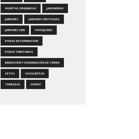
HUERTAS ORGÁNICAS
JARDINERAS
JARDINES
JARDINES VERTICALES
JARDINES ZEN
PAISAJISMO
PODAS DE FORMACIÓN
PODAS SANITARIAS
REMOCIÓN Y OXIGENACIÓN DE TIERRA
SETOS
SUCULENTAS
TERRAZAS
VIVERO