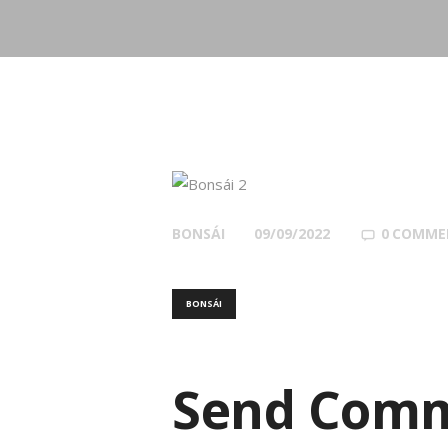
BONSÁI
09/09/2022
0
COMME
BONSÁI
Send Com