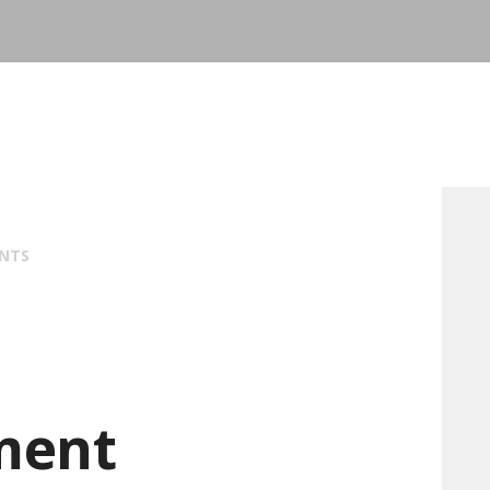
NTS
ment