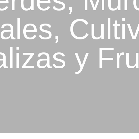
erdes, Mur
cales, Culti
alizas y Fru