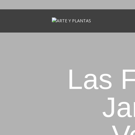
AR
Las 
Ja