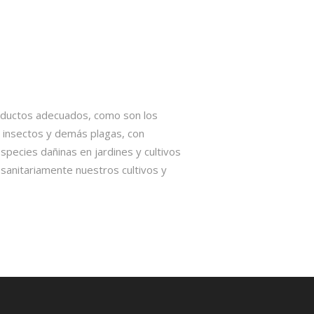
roductos adecuados, como son los
de insectos y demás plagas, con
pecies dañinas en jardines y cultivos
osanitariamente nuestros cultivos y