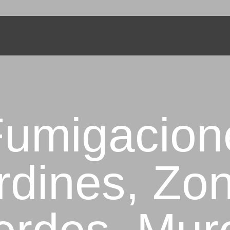
INICIO
NOSOTROS
TE Y PLANTAS - SIEMBRE UN ÁR
Servicios de Jardinería
SERVICIOS
PORTAFOLIO
CONTÁCTANOS
Fumigacion
rdines, Zo