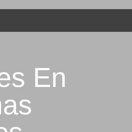
BOL
es En
nas