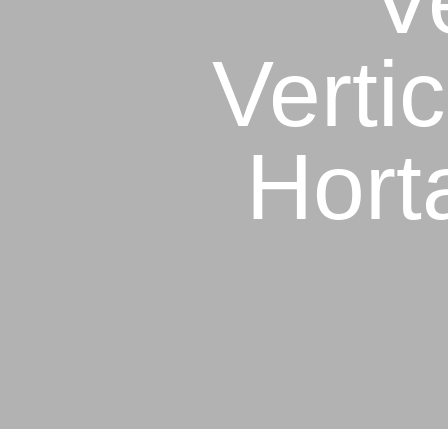
V
Verti
Hort