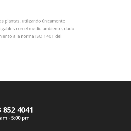
as plantas, utilizando únicamente
igables con el medio ambiente, dado
miento a la norma ISO 1401 del
3 852 4041
 am - 5:00 pm