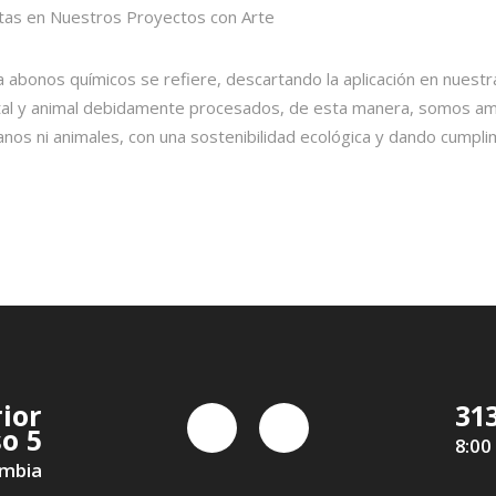
 abonos químicos se refiere, descartando la aplicación en nuestr
al y animal debidamente procesados, de esta manera, somos am
os ni animales, con una sostenibilidad ecológica y dando cumpli
rior
31
so 5
8:00
ombia