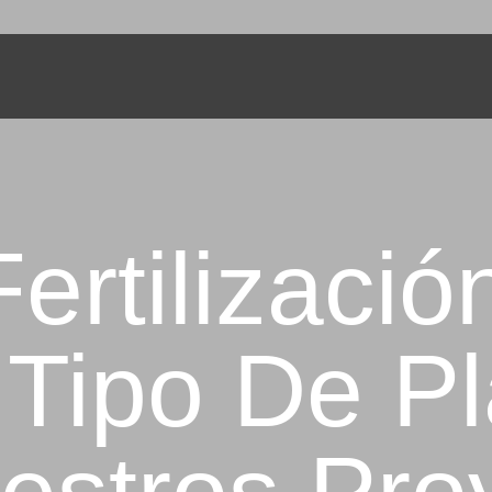
INICIO
NOSOTROS
TE Y PLANTAS - SIEMBRE UN ÁR
Servicios de Jardinería
SERVICIOS
PORTAFOLIO
CONTÁCTANOS
ertilizaci
 Tipo De Pl