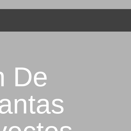
BOL
ón De
antas