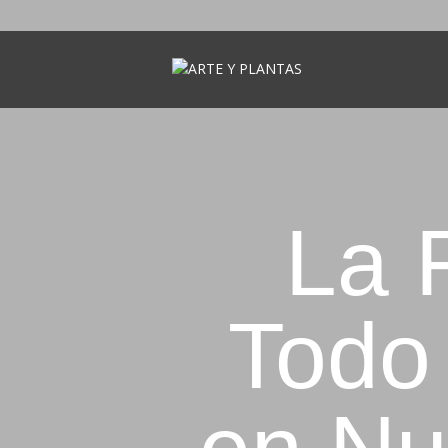
AR
La F
Todo