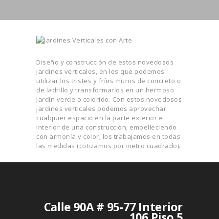
Diseño y construcción de estos novedosos
jardines verticales, en los que podemos
utilizar los tristes y fríos muros de concreto o
de ladrillo y transformarlos en un hermoso
jardín verde o colorido. Con estos novedosos
jardines verticales podemos aprovechar
cualquier espacio en la parte exterior e
interior de una construcción, embelleciendo
con armonía y color; los trabajamos en todas
las medidas (cotizamos por metro cuadrado).
Calle 90A # 95-77 Interior
106 Piso 5